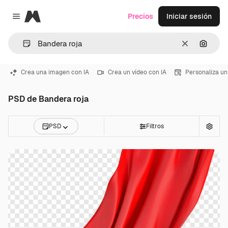
Magnific
Precios
Iniciar sesión
Close menu
Borrar
Buscar
Crea una imagen con IA
Crea un vídeo con IA
Personaliza un
PSD de Bandera roja
PSD
Filtros