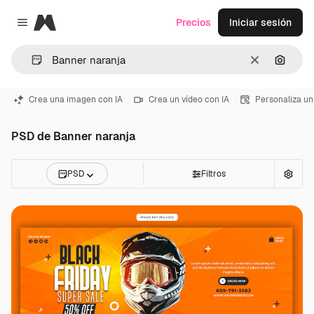
Magnific
Precios
Iniciar sesión
Close menu
Borrar
Buscar
Crea una imagen con IA
Crea un vídeo con IA
Personaliza un
PSD de Banner naranja
PSD
Filtros