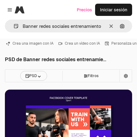
Magnific
Precios
Iniciar sesión
Close menu
Borrar
Buscar
Crea una imagen con IA
Crea un vídeo con IA
Personaliza un
PSD de Banner redes sociales entrenamiento
PSD
Filtros