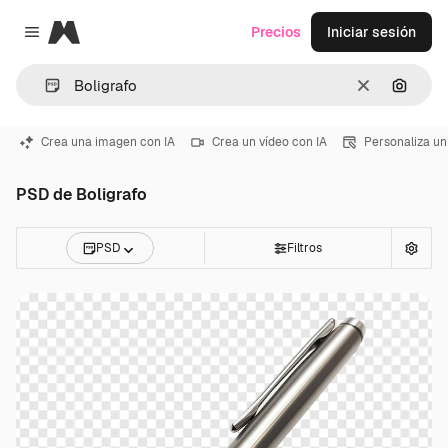
Magnific
Precios
Iniciar sesión
Close menu
Borrar
Buscar
Crea una imagen con IA
Crea un vídeo con IA
Personaliza un
PSD de Boligrafo
PSD
Filtros