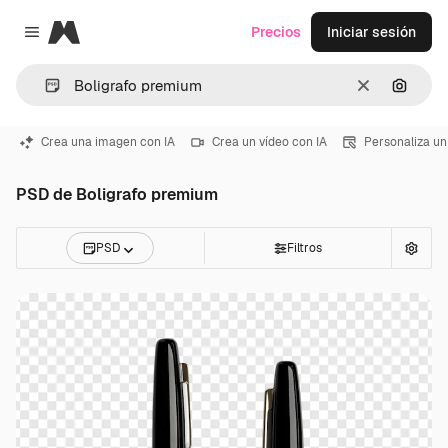
Magnific
Precios
Iniciar sesión
Close menu
Borrar
Buscar
Crea una imagen con IA
Crea un vídeo con IA
Personaliza un
PSD de Boligrafo premium
PSD
Filtros