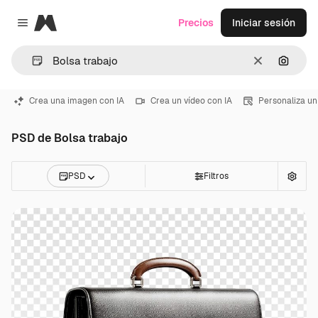
Magnific
Precios
Iniciar sesión
Close menu
Borrar
Buscar
Crea una imagen con IA
Crea un vídeo con IA
Personaliza un
PSD de Bolsa trabajo
PSD
Filtros