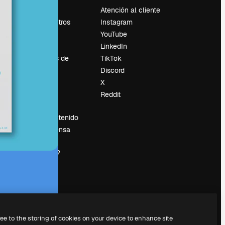
Precios
Atención al cliente
Sobre nosotros
Instagram
Reviews
YouTube
Empleo
LinkedIn
Tendencias de
TikTok
búsqueda
Discord
Blog
X
es
Eventos
Reddit
Slidesgo
Vender contenido
Sala de prensa
¿Buscas
magnific.ai?
ree to the storing of cookies on your device to enhance site