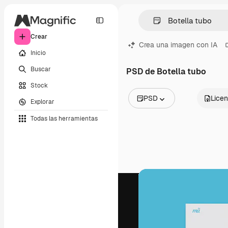
Crear
Crea una imagen con IA
Inicio
Buscar
PSD de Botella tubo
Stock
PSD
Licen
Explorar
Todas las imágenes
Todas las herramientas
Vectores
Ilustraciones
Fotos
PSD
Plantillas
Mockups
Vídeos
Clips de vídeo
Motion graphics
Plantillas de vídeos
Iconos
Modelos 3D
Fuentes