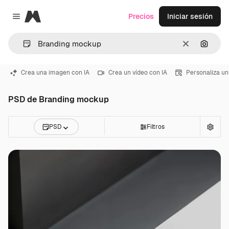
Magnific
Precios
Iniciar sesión
Close menu
Borrar
Buscar
Crea una imagen con IA
Crea un vídeo con IA
Personaliza un
PSD de Branding mockup
PSD
Filtros