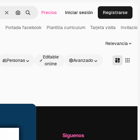
Precios
Iniciar sesión
Registrarse
Borrar
Buscar por imagen
Buscar
e
Portada facebook
Plantilla curriculum
Tarjeta visita
Invitacio
Relevancia
Editable
Personas
Avanzado
online
l
Empresa
Síguenos