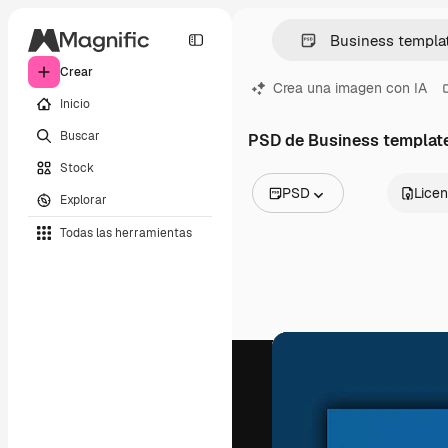
Crear
Crea una imagen con IA
Inicio
Buscar
PSD de Business templat
Stock
PSD
Licen
Explorar
Todas las imágenes
Todas las herramientas
Vectores
Ilustraciones
Fotos
PSD
Plantillas
Mockups
Vídeos
Clips de vídeo
Motion graphics
Plantillas de vídeos
Iconos
Modelos 3D
Fuentes