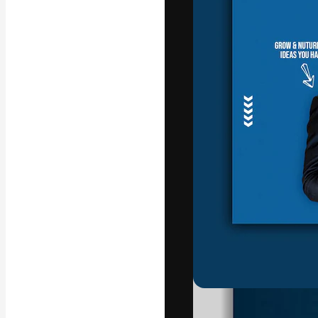
La plataforma cr
trabajo. Más de
entre creativos
estudios.
Español
Copyright © 2010