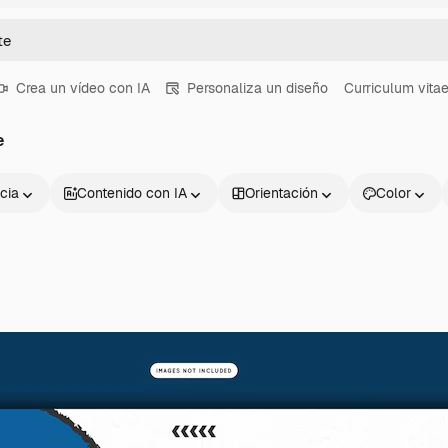
Crea un vídeo con IA
Personaliza un diseño
Curriculum vita
e
cia
Contenido con IA
Orientación
Color
Productos
Información úti