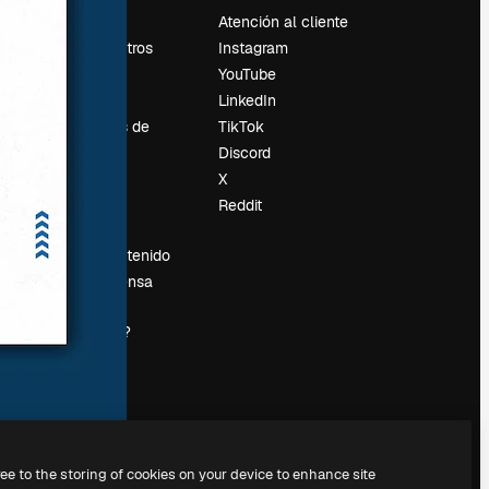
Precios
Atención al cliente
Sobre nosotros
Instagram
Reviews
YouTube
Empleo
LinkedIn
Tendencias de
TikTok
búsqueda
Discord
Blog
X
es
Eventos
Reddit
Slidesgo
Vender contenido
Sala de prensa
¿Buscas
magnific.ai?
ree to the storing of cookies on your device to enhance site