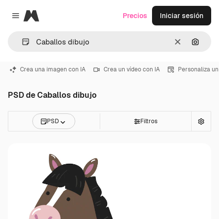
Magnific
Precios
Iniciar sesión
Close menu
Borrar
Buscar
Crea una imagen con IA
Crea un vídeo con IA
Personaliza un
PSD de Caballos dibujo
PSD
Filtros