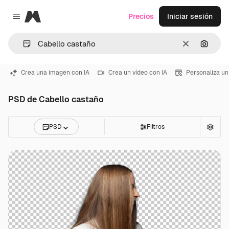
Magnific
Precios
Iniciar sesión
Close menu
Borrar
Buscar
Crea una imagen con IA
Crea un vídeo con IA
Personaliza un
PSD de Cabello castaño
PSD
Filtros