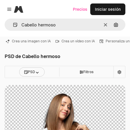
Magnific
Precios
Iniciar sesión
Close menu
Borrar
Buscar
Crea una imagen con IA
Crea un vídeo con IA
Personaliza un
PSD de Cabello hermoso
PSD
Filtros