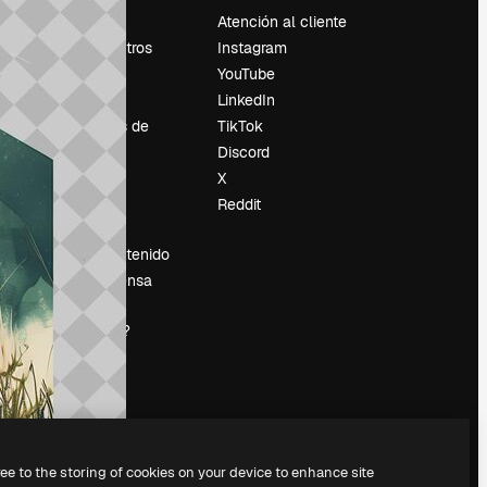
Precios
Atención al cliente
Sobre nosotros
Instagram
Reviews
YouTube
Empleo
LinkedIn
Tendencias de
TikTok
búsqueda
Discord
Blog
X
es
Eventos
Reddit
Slidesgo
Vender contenido
Sala de prensa
¿Buscas
magnific.ai?
ree to the storing of cookies on your device to enhance site