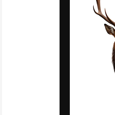
La plataforma cr
trabajo. Más de
entre creativos
estudios.
Español
Copyright © 2010