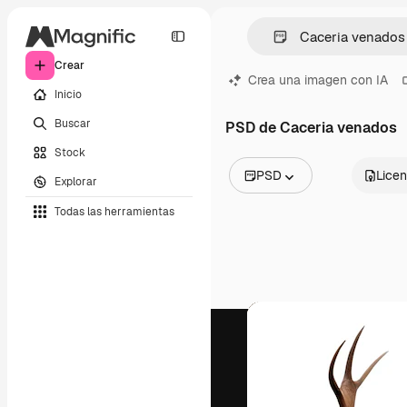
Crear
Crea una imagen con IA
Inicio
Buscar
PSD de Caceria venados
Stock
PSD
Licen
Explorar
Todas las imágenes
Todas las herramientas
Vectores
Ilustraciones
Fotos
PSD
Plantillas
Mockups
Vídeos
Clips de vídeo
Motion graphics
Plantillas de vídeos
Iconos
Modelos 3D
Fuentes