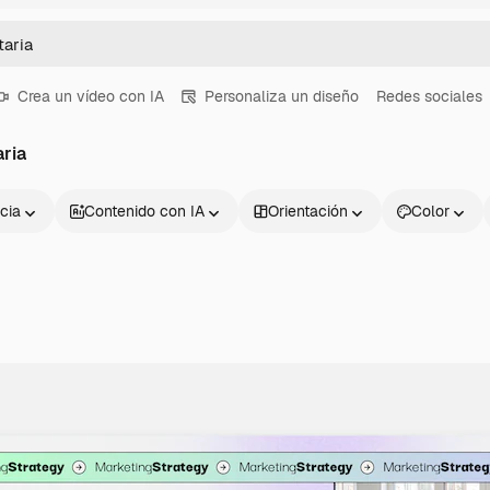
Crea un vídeo con IA
Personaliza un diseño
Redes sociales
ria
cia
Contenido con IA
Orientación
Color
Productos
Información úti