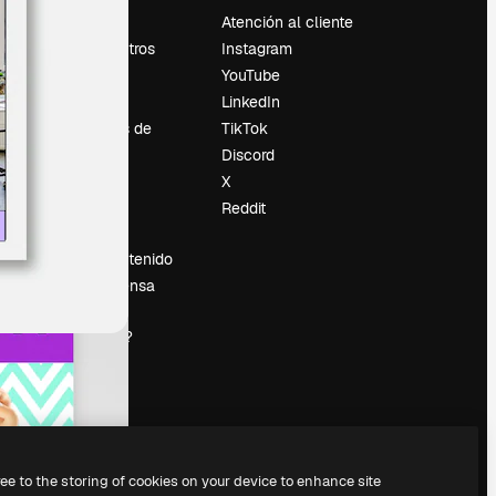
Precios
Atención al cliente
Sobre nosotros
Instagram
Reviews
YouTube
Empleo
LinkedIn
Tendencias de
TikTok
búsqueda
Discord
Blog
X
es
Eventos
Reddit
Slidesgo
Vender contenido
Sala de prensa
¿Buscas
magnific.ai?
ree to the storing of cookies on your device to enhance site