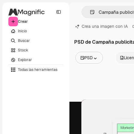
Crear
Crea una imagen con IA
Inicio
Buscar
PSD de Campaña publicita
Stock
PSD
Licen
Explorar
Todas las imágenes
Todas las herramientas
Vectores
Ilustraciones
Fotos
PSD
Plantillas
Mockups
Vídeos
Clips de vídeo
Motion graphics
Plantillas de vídeos
Iconos
Modelos 3D
Fuentes