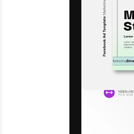
La plataforma cr
trabajo. Más de
entre creativos
estudios.
Español
Copyright © 2010