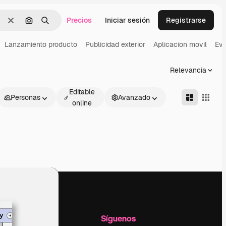
Precios
Iniciar sesión
Registrarse
Borrar
Buscar por imagen
Buscar
Lanzamiento producto
Publicidad exterior
Aplicacion movil
Eve
Relevancia
Editable
Personas
Avanzado
online
l
Empresa
Síguenos