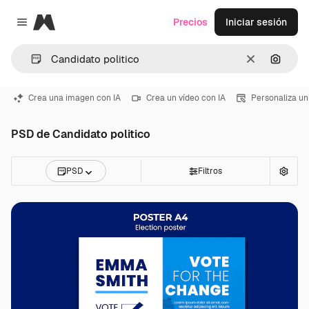
Magnific
Precios
Iniciar sesión
Close menu
Borrar
Buscar
Crea una imagen con IA
Crea un vídeo con IA
Personaliza un
PSD de Candidato politico
PSD
Filtros