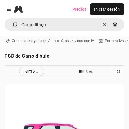
Magnific
Precios
Iniciar sesión
Close menu
Borrar
Buscar
Crea una imagen con IA
Crea un vídeo con IA
Personaliza un
PSD de Carro dibujo
PSD
Filtros