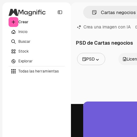
Crear
Crea una imagen con IA
Inicio
Buscar
PSD de Cartas negocios
Stock
PSD
Licen
Explorar
Todas las imágenes
Todas las herramientas
Vectores
Ilustraciones
Fotos
PSD
Plantillas
Mockups
Vídeos
Clips de vídeo
Motion graphics
Plantillas de vídeos
Iconos
Modelos 3D
Fuentes