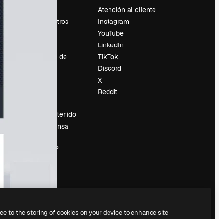
Precios
Atención al cliente
Sobre nosotros
Instagram
Reviews
YouTube
Empleo
LinkedIn
Tendencias de
TikTok
búsqueda
Discord
Blog
X
es
Eventos
Reddit
Slidesgo
Vender contenido
Sala de prensa
¿Buscas
magnific.ai?
ree to the storing of cookies on your device to enhance site