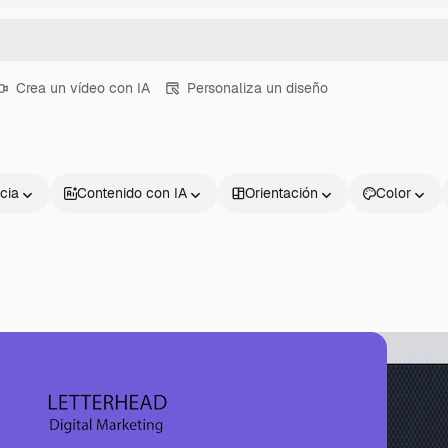
Crea un vídeo con IA
Personaliza un diseño
cia
Contenido con IA
Orientación
Color
Productos
Información úti