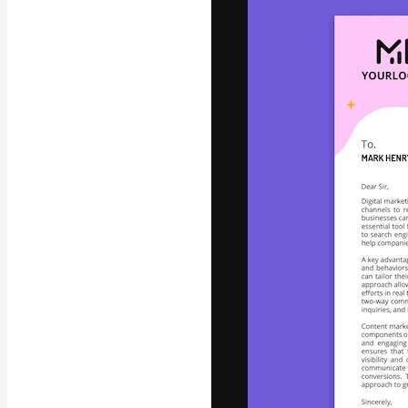
La plataforma cr
trabajo. Más de
entre creativos
estudios.
Español
Copyright © 2010