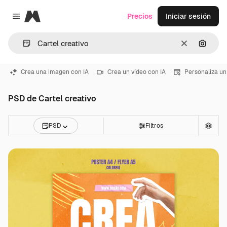
Magnific
Precios
Iniciar sesión
Close menu
Borrar
Buscar
Crea una imagen con IA
Crea un vídeo con IA
Personaliza un
PSD de Cartel creativo
PSD
Filtros