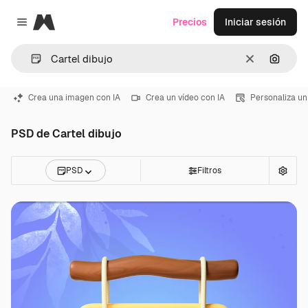
Magnific
Precios
Iniciar sesión
Close menu
Borrar
Buscar
Crea una imagen con IA
Crea un vídeo con IA
Personaliza un
PSD de Cartel dibujo
PSD
Filtros