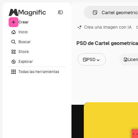
Crear
Crea una imagen con IA
Inicio
Buscar
PSD de Cartel geometrica
Stock
PSD
Licen
Explorar
Todas las imágenes
Todas las herramientas
Vectores
Ilustraciones
Fotos
PSD
Plantillas
Mockups
Vídeos
Clips de vídeo
Motion graphics
Plantillas de vídeos
Iconos
Modelos 3D
Fuentes