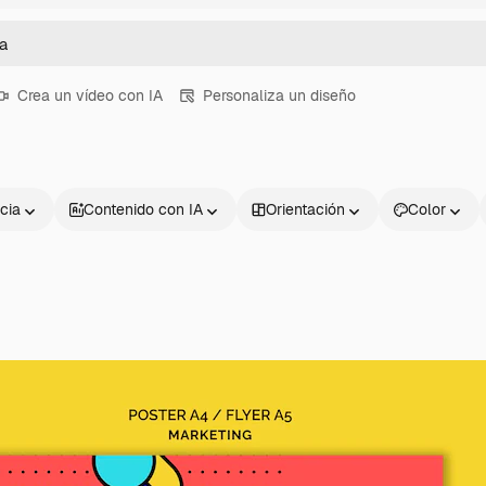
Crea un vídeo con IA
Personaliza un diseño
cia
Contenido con IA
Orientación
Color
Productos
Información úti