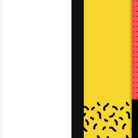
La plataforma cr
trabajo. Más de
entre creativos
estudios.
Español
Copyright © 2010