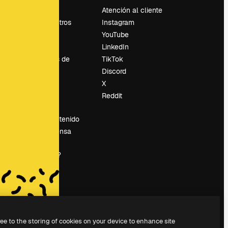
Precios
Atención al cliente
Sobre nosotros
Instagram
Reviews
YouTube
Empleo
LinkedIn
Tendencias de
TikTok
búsqueda
Discord
Blog
X
es
Eventos
Reddit
Slidesgo
Vender contenido
Sala de prensa
¿Buscas
magnific.ai?
ree to the storing of cookies on your device to enhance site