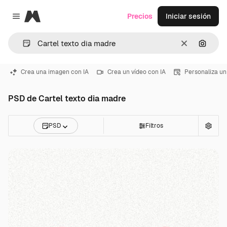
Magnific
Precios
Iniciar sesión
Close menu
Borrar
Buscar
Crea una imagen con IA
Crea un vídeo con IA
Personaliza un
PSD de Cartel texto dia madre
PSD
Filtros