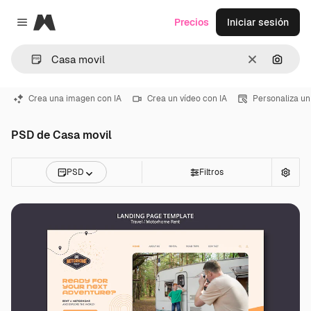
Magnific
Precios
Iniciar sesión
Close menu
Borrar
Buscar
Crea una imagen con IA
Crea un vídeo con IA
Personaliza un
PSD de Casa movil
PSD
Filtros