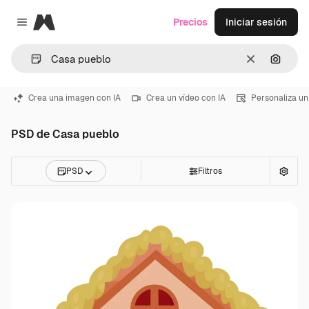
Magnific
Precios
Iniciar sesión
Close menu
Borrar
Buscar
Crea una imagen con IA
Crea un vídeo con IA
Personaliza un
PSD de Casa pueblo
PSD
Filtros