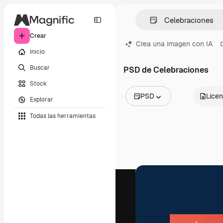
Crear
Crea una imagen con IA
Inicio
Buscar
PSD de Celebraciones
Stock
PSD
Licen
Explorar
Todas las imágenes
Todas las herramientas
Vectores
Ilustraciones
Fotos
PSD
Plantillas
Mockups
Vídeos
Clips de vídeo
Motion graphics
Plantillas de vídeos
Iconos
Modelos 3D
Fuentes