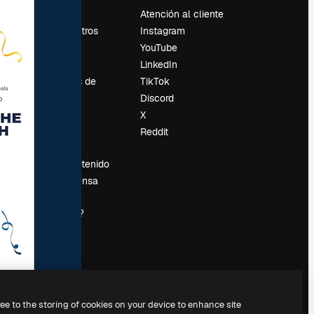
Precios
Atención al cliente
Sobre nosotros
Instagram
Reviews
YouTube
Empleo
LinkedIn
Tendencias de
TikTok
búsqueda
Discord
Blog
X
es
Eventos
Reddit
Slidesgo
Vender contenido
Sala de prensa
¿Buscas
magnific.ai?
ree to the storing of cookies on your device to enhance site