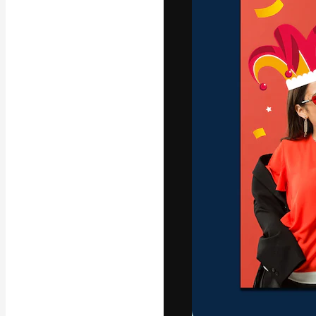
La plataforma cr
trabajo. Más de
entre creativos
estudios.
Español
Copyright © 2010