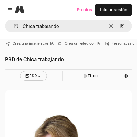
Magnific
Precios
Iniciar sesión
Close menu
Borrar
Buscar
Crea una imagen con IA
Crea un vídeo con IA
Personaliza un
PSD de Chica trabajando
PSD
Filtros