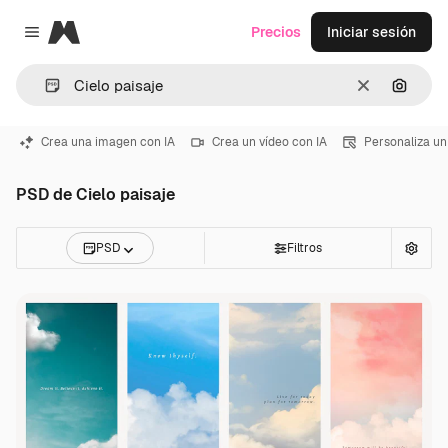
Magnific
Precios
Iniciar sesión
Close menu
Borrar
Buscar
Crea una imagen con IA
Crea un vídeo con IA
Personaliza un
PSD de Cielo paisaje
PSD
Filtros