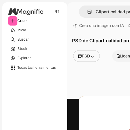
Crear
Crea una imagen con IA
Inicio
Buscar
PSD de Clipart calidad p
Stock
PSD
Licen
Explorar
Todas las imágenes
Todas las herramientas
Vectores
Ilustraciones
Fotos
PSD
Plantillas
Mockups
Vídeos
Clips de vídeo
Motion graphics
Plantillas de vídeos
Iconos
Modelos 3D
Fuentes