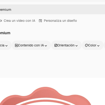
Crea un vídeo con IA
Personaliza un diseño
remium
cia
Contenido con IA
Orientación
Color
Productos
Información úti