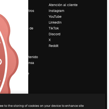
Precios
Atención al cliente
Sobre nosotros
Instagram
Reviews
YouTube
Empleo
LinkedIn
Tendencias de
TikTok
búsqueda
Discord
Blog
X
es
Eventos
Reddit
Slidesgo
Vender contenido
Sala de prensa
¿Buscas
magnific.ai?
ree to the storing of cookies on your device to enhance site