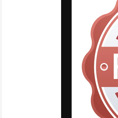
La plataforma cr
trabajo. Más de
entre creativos
estudios.
Español
Copyright © 2010