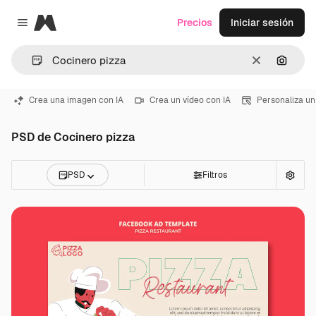
Magnific
Precios
Iniciar sesión
Close menu
Borrar
Buscar
Crea una imagen con IA
Crea un vídeo con IA
Personaliza un
PSD de Cocinero pizza
PSD
Filtros