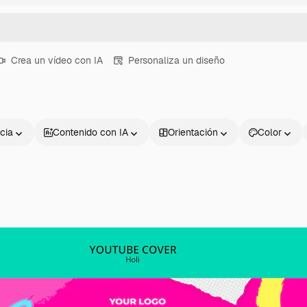
Crea un vídeo con IA
Personaliza un diseño
cia
Contenido con IA
Orientación
Color
Productos
Información úti