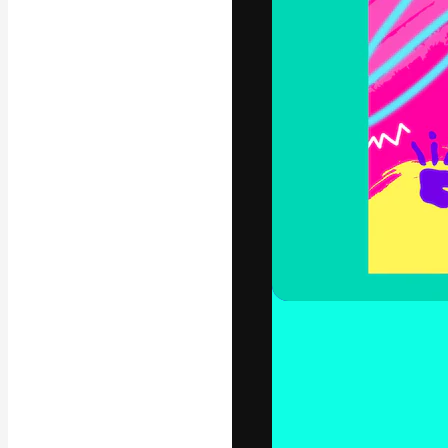
La plataforma cr
trabajo. Más de
entre creativos
estudios.
Español
Copyright © 2010