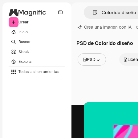
Crear
Crea una imagen con IA
Inicio
Buscar
PSD de Colorido diseño
Stock
PSD
Licen
Explorar
Todas las imágenes
Todas las herramientas
Vectores
Ilustraciones
Fotos
PSD
Plantillas
Mockups
Vídeos
Clips de vídeo
Motion graphics
Plantillas de vídeos
Iconos
Modelos 3D
Fuentes