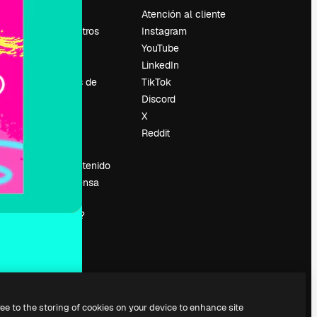
Precios
Atención al cliente
Sobre nosotros
Instagram
Reviews
YouTube
Empleo
LinkedIn
Tendencias de
TikTok
búsqueda
Discord
Blog
X
es
Eventos
Reddit
Slidesgo
Vender contenido
Sala de prensa
¿Buscas
magnific.ai?
ree to the storing of cookies on your device to enhance site