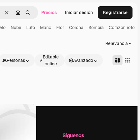
Precios
Iniciar sesión
Registrarse
Borrar
Buscar por imagen
Buscar
elo
Nube
Luto
Mano
Flor
Corona
Sombra
Corazon roto
Relevancia
Editable
Personas
Avanzado
online
l
Empresa
Síguenos