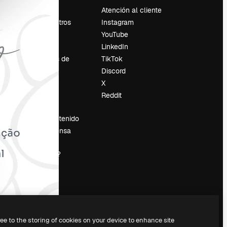
Precios
Atención al cliente
Sobre nosotros
Instagram
Reviews
YouTube
Empleo
LinkedIn
Tendencias de
TikTok
búsqueda
Discord
Blog
X
es
Eventos
Reddit
Slidesgo
Vender contenido
Sala de prensa
¿Buscas
magnific.ai?
ree to the storing of cookies on your device to enhance site