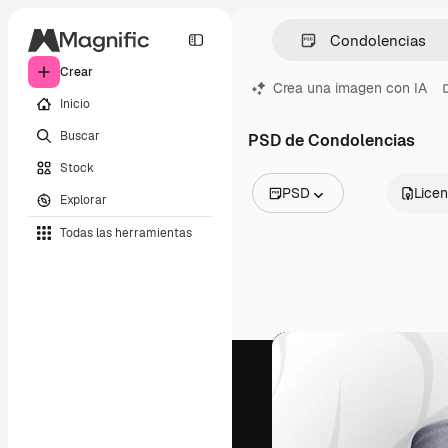
Crear
Crea una imagen con IA
Inicio
Buscar
PSD de Condolencias
Stock
PSD
Licen
Explorar
Todas las imágenes
Todas las herramientas
Vectores
Ilustraciones
Fotos
PSD
Plantillas
Mockups
Vídeos
Clips de vídeo
Motion graphics
Plantillas de vídeos
Iconos
Modelos 3D
Fuentes