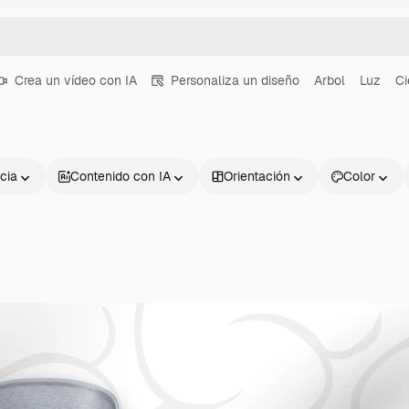
Crea un vídeo con IA
Personaliza un diseño
Arbol
Luz
Ci
cia
Contenido con IA
Orientación
Color
Productos
Información úti