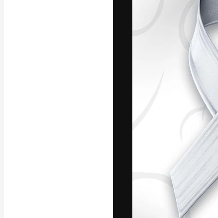
La plataforma cr
trabajo. Más de
entre creativos
estudios.
Español
Copyright © 2010