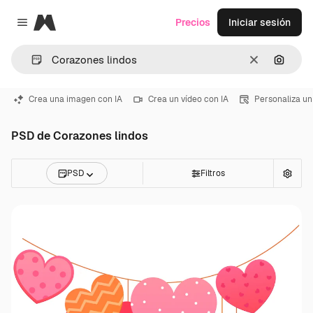
Magnific
Precios
Iniciar sesión
Close menu
Borrar
Buscar
Crea una imagen con IA
Crea un vídeo con IA
Personaliza un
PSD de Corazones lindos
PSD
Filtros