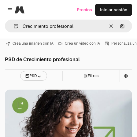
Magnific
Precios
Iniciar sesión
Close menu
Borrar
Buscar
Crea una imagen con IA
Crea un vídeo con IA
Personaliza un
PSD de Crecimiento profesional
PSD
Filtros