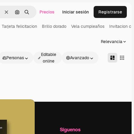
Precios
Iniciar sesión
Registrarse
Borrar
Buscar por imagen
Buscar
Tarjeta felicitacion
Brillo dorado
Vela cumpleaños
Invitacion c
Relevancia
Editable
Personas
Avanzado
online
l
Empresa
Síguenos