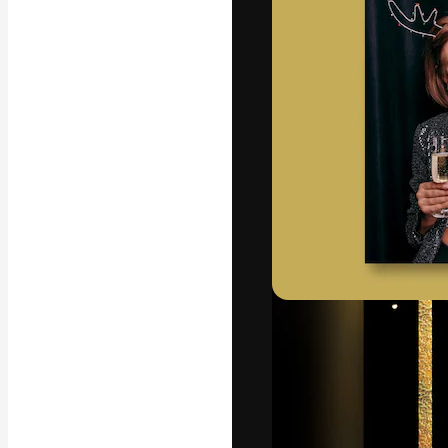
La plataforma cr
trabajo. Más de
entre creativos
estudios.
Español
Copyright © 2010