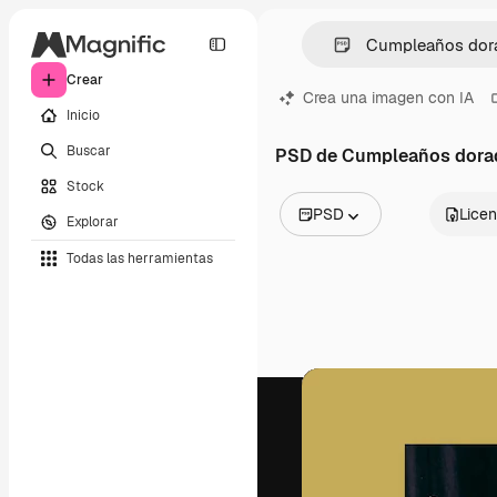
Crear
Crea una imagen con IA
Inicio
Buscar
PSD de Cumpleaños dora
Stock
PSD
Licen
Explorar
Todas las imágenes
Todas las herramientas
Vectores
Ilustraciones
Fotos
PSD
Plantillas
Mockups
Vídeos
Clips de vídeo
Motion graphics
Plantillas de vídeos
Iconos
Modelos 3D
Fuentes