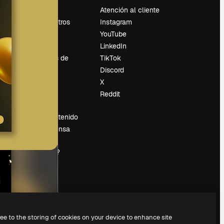
Precios
Atención al cliente
Sobre nosotros
Instagram
Reviews
YouTube
Empleo
LinkedIn
Tendencias de
TikTok
búsqueda
Discord
Blog
X
es
Eventos
Reddit
Slidesgo
Vender contenido
Sala de prensa
¿Buscas
magnific.ai?
ree to the storing of cookies on your device to enhance site