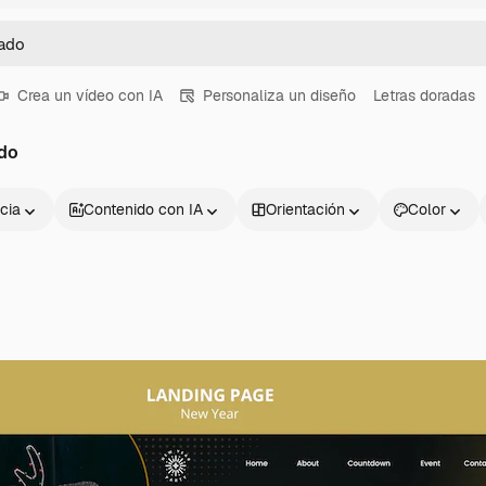
Crea un vídeo con IA
Personaliza un diseño
Letras doradas
do
cia
Contenido con IA
Orientación
Color
Productos
Información úti