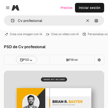
Magnific
Precios
Iniciar sesión
Close menu
Borrar
Buscar
Crea una imagen con IA
Crea un vídeo con IA
Personaliza un
PSD de Cv profesional
PSD
Filtros