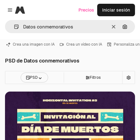
Magnific
Precios
Iniciar sesión
Close menu
Borrar
Buscar
Crea una imagen con IA
Crea un vídeo con IA
Personaliza un
PSD de Datos conmemorativos
PSD
Filtros