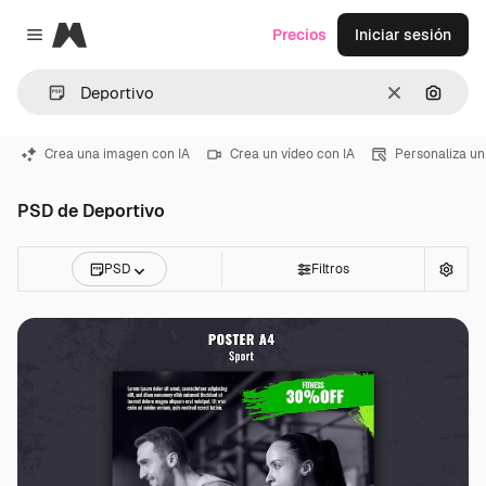
Magnific
Precios
Iniciar sesión
Close menu
Borrar
Buscar
Crea una imagen con IA
Crea un vídeo con IA
Personaliza un
PSD de Deportivo
PSD
Filtros