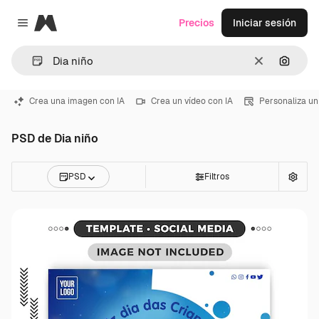
Magnific
Precios
Iniciar sesión
Close menu
Borrar
Buscar
Crea una imagen con IA
Crea un vídeo con IA
Personaliza un
PSD de Dia niño
PSD
Filtros