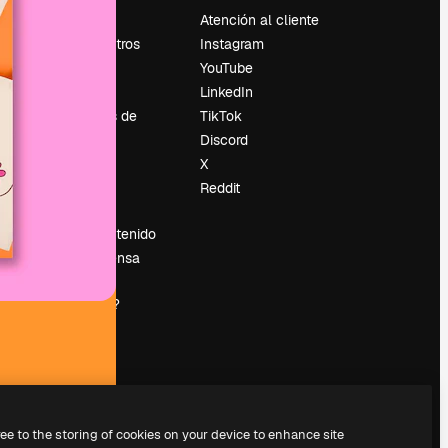
Precios
Atención al cliente
Sobre nosotros
Instagram
Reviews
YouTube
Empleo
LinkedIn
Tendencias de
TikTok
búsqueda
Discord
Blog
X
es
Eventos
Reddit
Slidesgo
Vender contenido
Sala de prensa
¿Buscas
magnific.ai?
ree to the storing of cookies on your device to enhance site