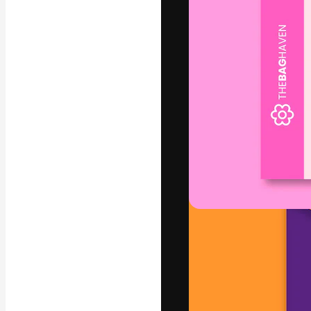
La plataforma cr
trabajo. Más de
entre creativos
estudios.
Español
Copyright © 2010