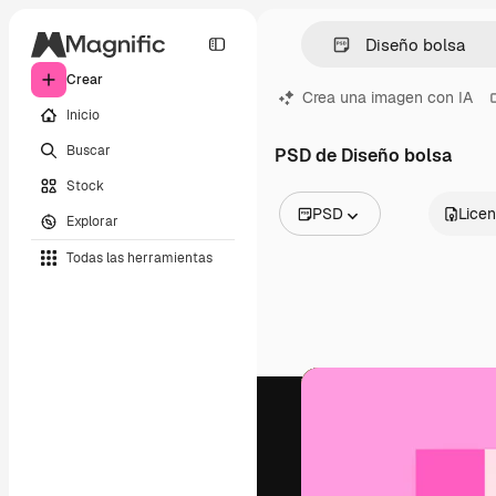
Crear
Crea una imagen con IA
Inicio
Buscar
PSD de Diseño bolsa
Stock
PSD
Licen
Explorar
Todas las imágenes
Todas las herramientas
Vectores
Ilustraciones
Fotos
PSD
Plantillas
Mockups
Vídeos
Clips de vídeo
Motion graphics
Plantillas de vídeos
Iconos
Modelos 3D
Fuentes