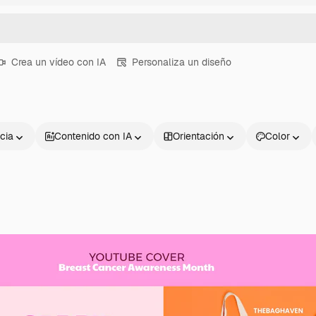
Crea un vídeo con IA
Personaliza un diseño
cia
Contenido con IA
Orientación
Color
Productos
Información úti