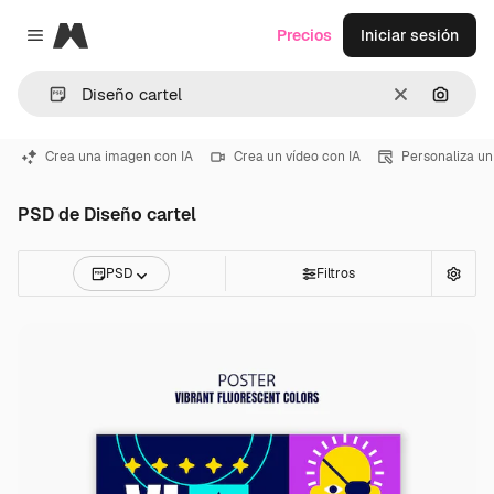
Magnific
Precios
Iniciar sesión
Close menu
Borrar
Buscar
Crea una imagen con IA
Crea un vídeo con IA
Personaliza un
PSD de Diseño cartel
PSD
Filtros