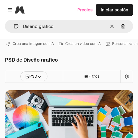
Magnific
Precios
Iniciar sesión
Close menu
Borrar
Buscar
Crea una imagen con IA
Crea un vídeo con IA
Personaliza un
PSD de Diseño grafico
PSD
Filtros