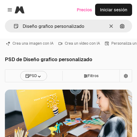
Magnific
Precios
Iniciar sesión
Close menu
Borrar
Buscar
Crea una imagen con IA
Crea un vídeo con IA
Personaliza un
PSD de Diseño grafico personalizado
PSD
Filtros