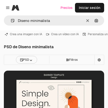
Magnific
Precios
Iniciar sesión
Close menu
Borrar
Buscar
Crea una imagen con IA
Crea un vídeo con IA
Personaliza un
PSD de Diseno minimalista
PSD
Filtros