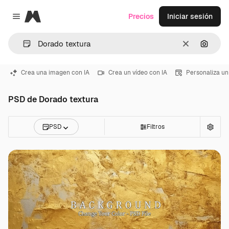
Magnific
Precios
Iniciar sesión
Close menu
Borrar
Buscar
Crea una imagen con IA
Crea un vídeo con IA
Personaliza un
PSD de Dorado textura
PSD
Filtros