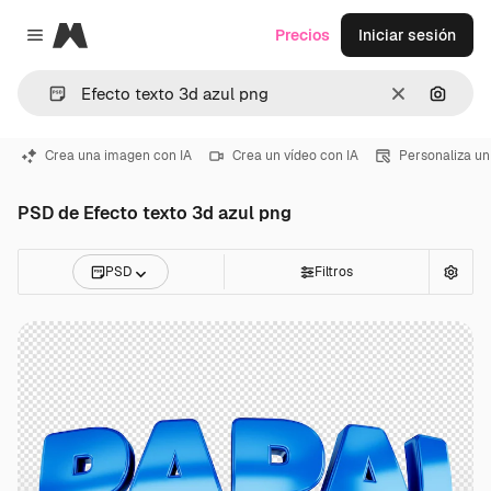
Magnific
Precios
Iniciar sesión
Close menu
Borrar
Buscar
Crea una imagen con IA
Crea un vídeo con IA
Personaliza un
PSD de Efecto texto 3d azul png
PSD
Filtros