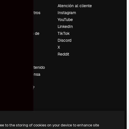
Precios
Atención al cliente
Sobre nosotros
Instagram
Reviews
YouTube
Empleo
LinkedIn
Tendencias de
TikTok
búsqueda
Discord
Blog
X
es
Eventos
Reddit
Slidesgo
Vender contenido
Sala de prensa
¿Buscas
magnific.ai?
ree to the storing of cookies on your device to enhance site