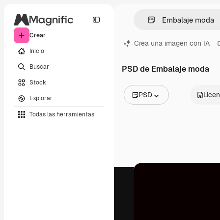
Crear
Crea una imagen con IA
Inicio
Buscar
PSD de Embalaje moda
Stock
PSD
Licen
Explorar
Todas las imágenes
Todas las herramientas
Vectores
Ilustraciones
Fotos
PSD
Plantillas
Mockups
Vídeos
Clips de vídeo
Motion graphics
Plantillas de vídeos
Iconos
Modelos 3D
Fuentes