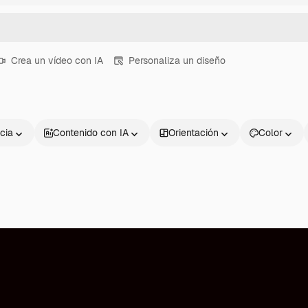
Crea un vídeo con IA
Personaliza un diseño
cia
Contenido con IA
Orientación
Color
Productos
Información úti