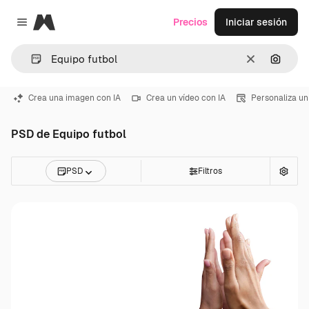
Magnific
Precios
Iniciar sesión
Close menu
Borrar
Buscar
Crea una imagen con IA
Crea un vídeo con IA
Personaliza un
PSD de Equipo futbol
PSD
Filtros