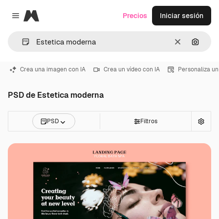
Magnific
Precios
Iniciar sesión
Close menu
Borrar
Buscar
Crea una imagen con IA
Crea un vídeo con IA
Personaliza un
PSD de Estetica moderna
PSD
Filtros