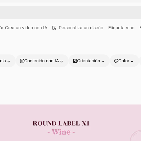
Crea un vídeo con IA
Personaliza un diseño
Etiqueta vino
cia
Contenido con IA
Orientación
Color
Productos
Información úti