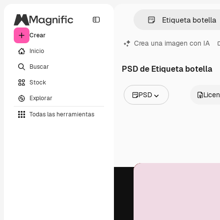
Crear
Crea una imagen con IA
Inicio
Buscar
PSD de Etiqueta botella
Stock
PSD
Licen
Explorar
Todas las imágenes
Todas las herramientas
Vectores
Ilustraciones
Fotos
PSD
Plantillas
Mockups
Vídeos
Clips de vídeo
Motion graphics
Plantillas de vídeos
Iconos
Modelos 3D
Fuentes