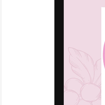
La plataforma cr
trabajo. Más de
entre creativos
estudios.
Español
Copyright © 2010