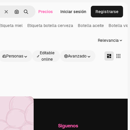
Precios
Iniciar sesión
Registrarse
Borrar
Buscar por imagen
Buscar
Etiqueta miel
Etiqueta botella cerveza
Botella aceite
Botella vidr
Relevancia
Editable
Personas
Avanzado
online
l
Empresa
Síguenos