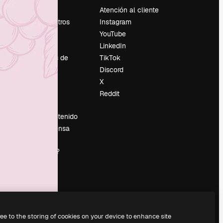
Precios
Atención al cliente
Sobre nosotros
Instagram
Reviews
YouTube
Empleo
LinkedIn
Tendencias de
TikTok
búsqueda
Discord
Blog
X
es
Eventos
Reddit
Slidesgo
Vender contenido
Sala de prensa
¿Buscas
magnific.ai?
ree to the storing of cookies on your device to enhance site