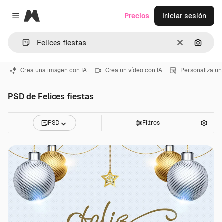
Magnific
Precios
Iniciar sesión
Close menu
Borrar
Buscar
Crea una imagen con IA
Crea un vídeo con IA
Personaliza un
PSD de Felices fiestas
PSD
Filtros