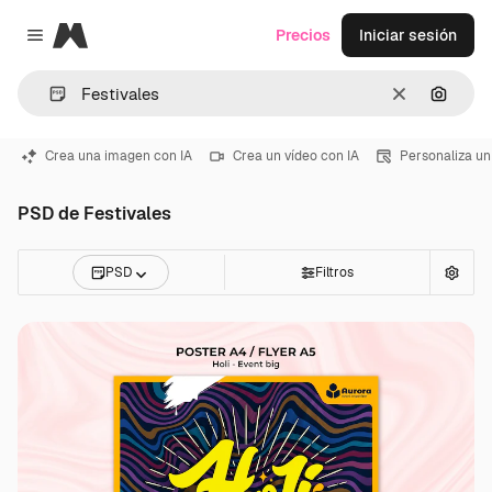
Magnific
Precios
Iniciar sesión
Close menu
Borrar
Buscar
Crea una imagen con IA
Crea un vídeo con IA
Personaliza un
PSD de Festivales
PSD
Filtros